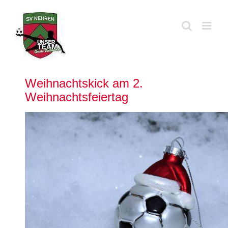
Zum
Inhalt
springen
Weihnachtskick am 2.
Weihnachtsfeiertag
Zeige
grösseres
Bild