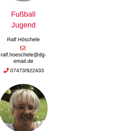
Fußball
Jugend
Ralf Höschele
ralf.hoeschele@dg-
email.de
07473/922433