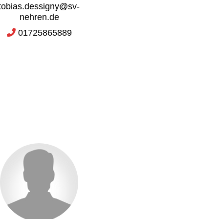
tobias.dessigny@sv-
nehren.de
01725865889