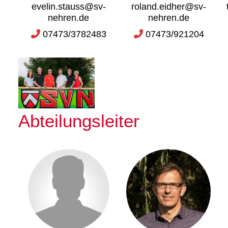
evelin.stauss@sv-
roland.eidher@sv-
nehren.de
nehren.de
07473/3782483
07473/921204
Abteilungsleiter