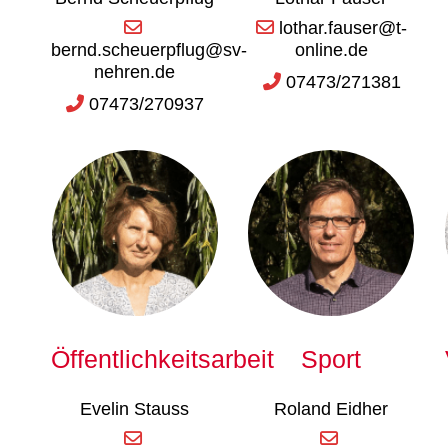
lothar.fauser@t-
bernd.scheuerpflug@sv-
online.de
nehren.de
07473/271381
07473/270937
Öffentlichkeitsarbeit
Sport
Evelin Stauss
Roland Eidher