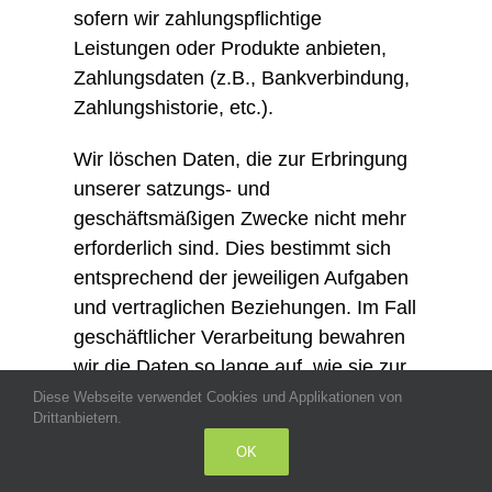
sofern wir zahlungspflichtige
Leistungen oder Produkte anbieten,
Zahlungsdaten (z.B., Bankverbindung,
Zahlungshistorie, etc.).
Wir löschen Daten, die zur Erbringung
unserer satzungs- und
geschäftsmäßigen Zwecke nicht mehr
erforderlich sind. Dies bestimmt sich
entsprechend der jeweiligen Aufgaben
und vertraglichen Beziehungen. Im Fall
geschäftlicher Verarbeitung bewahren
wir die Daten so lange auf, wie sie zur
Geschäftsabwicklung, als auch im
Diese Webseite verwendet Cookies und Applikationen von
Drittanbietern.
Hinblick auf etwaige Gewährleistungs-
OK
oder Haftungspflichten relevant sein
können. Die Erforderlichkeit der