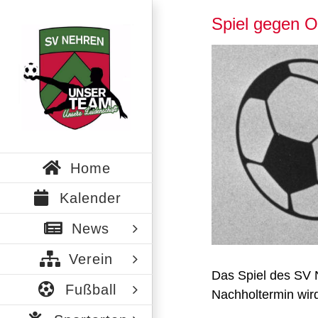
Zum
Spiel gegen O
Inhalt
springen
Zeige
grösseres
Bild
Home
Kalender
News
Verein
Das Spiel des SV 
Fußball
Nachholtermin wir