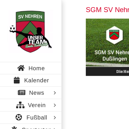
Zum
SGM SV Nehr
Inhalt
springen
Zeige
grösseres
Bild
Home
Kalender
News
Verein
Fußball