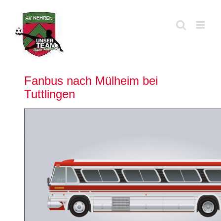
Zum
Inhalt
springen
Fanbus nach Mülheim bei
Tuttlingen
Zeige
grösseres
Bild