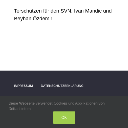
Torschützen für den SVN: Ivan Mandic und
Beyhan Özdemir
IMPRESSUM
DATENSCHUTZERKLÄRUNG
Diese Webseite verwendet Cookies und Applikationen von
Drittanbietern.
© All rights reserved. • SV Nehren
OK