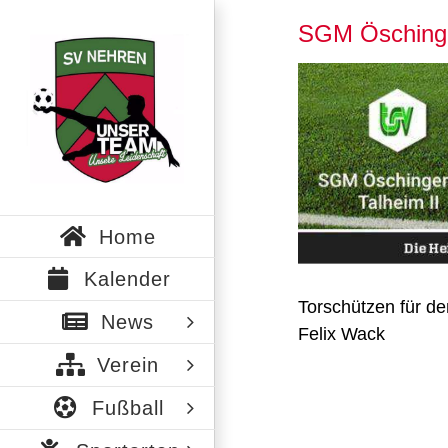
Zum
SGM Öschingen
Inhalt
springen
Zeige
grösseres
Bild
Home
Kalender
Torschützen für d
News
Felix Wack
Verein
Fußball