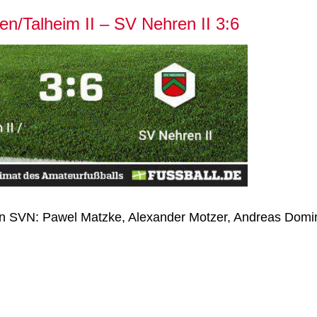
/Talheim II – SV Nehren II 3:6
en SVN: Pawel Matzke, Alexander Motzer, Andreas Dom