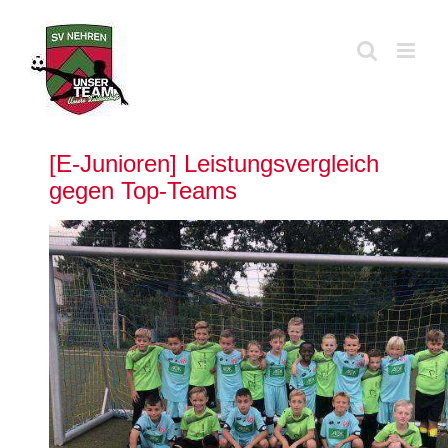
Zum
Inhalt
springen
[E-Junioren] Leistungsvergleich
gegen Top-Teams
Zeige
grösseres
Bild