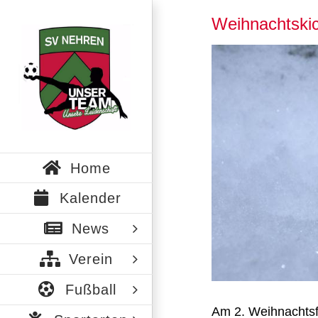
Zum
Weihnachtskic
Inhalt
springen
Zeige
grösseres
Bild
Home
Kalender
News
Verein
Fußball
Am 2. Weihnachtsfe