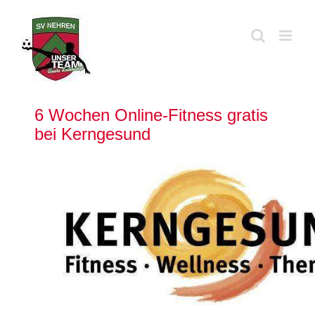
Zum
Inhalt
springen
6 Wochen Online-Fitness gratis
bei Kerngesund
Zeige
grösseres
Bild