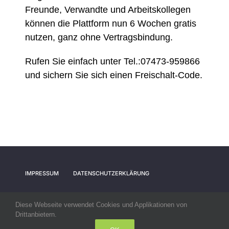
Freunde, Verwandte und Arbeitskollegen
können die Plattform nun 6 Wochen gratis
nutzen, ganz ohne Vertragsbindung.
Rufen Sie einfach unter Tel.:07473-959866
und sichern Sie sich einen Freischalt-Code.
IMPRESSUM
DATENSCHUTZERKLÄRUNG
Diese Webseite verwendet Cookies und Applikationen von
Drittanbietern.
© All rights reserved. • SV Nehren