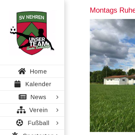
Zum
Montags Ruhe
Inhalt
springen
Zeige
grösseres
Bild
Home
Kalender
News
Verein
Fußball