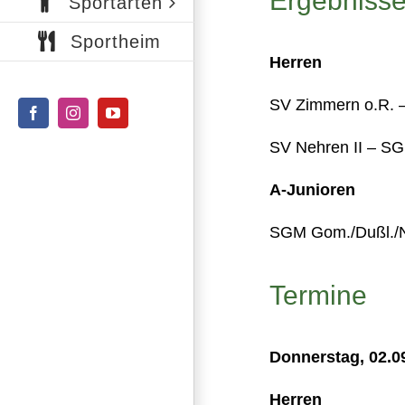
Ergebniss
Sportarten
Sportheim
Herren
SV Zimmern o.R. 
Facebook
Instagram
YouTube
SV Nehren II – SGM
A-Junioren
SGM Gom./Dußl./N
Termine
Donnerstag, 02.0
Herren