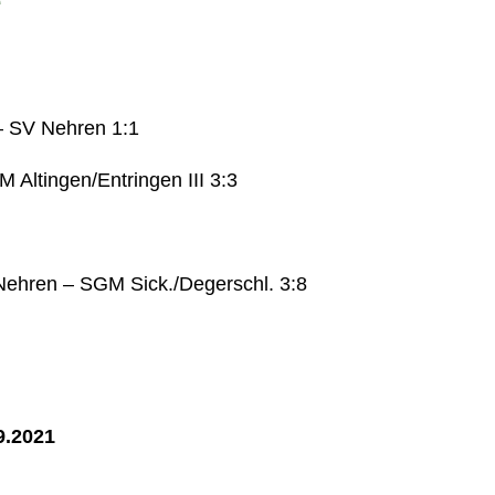
e
– SV Nehren 1:1
 Altingen/Entringen III 3:3
ehren – SGM Sick./Degerschl. 3:8
9.2021