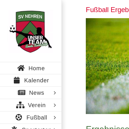
Zum
Fußball Ergeb
Inhalt
springen
Zeige
grösseres
Bild
Home
Kalender
News
Verein
Fußball