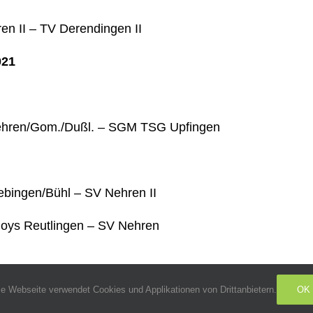
en II – TV Derendingen II
021
hren/Gom./Dußl. – SGM TSG Upfingen
bingen/Bühl – SV Nehren II
oys Reutlingen – SV Nehren
e Webseite verwendet Cookies und Applikationen von Drittanbietern.
OK
HUTZERKLÄRUNG