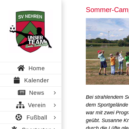
Zum
Sommer-Camp
Inhalt
springen
Zeige
grösseres
Bild
Home
Kalender
News
Bei strahlendem S
dem Sportgelände
Verein
war mit zwei Prog
Fußball
geübt. Susanne Kn
durch die Lüfte gl