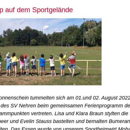
 auf dem Sportgelände
onnenschein tummelten sich am 01.und 02. August 2022 
 des SV Nehren beim gemeinsamen Ferienprogramm der 
rammpunkten vertreten. Lisa und Klara Braun stylten di
eer und Evelin Stauss bastelten und bemalten Bumerang
eiten. Das Essen wurde von unserem Sportheimwirt Mohan