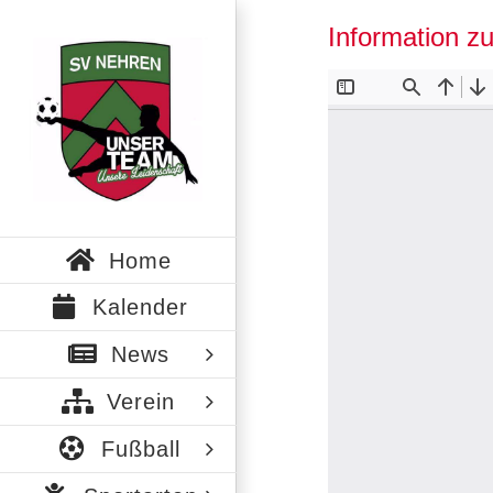
Zum
Information z
Inhalt
springen
Home
Kalender
News
Verein
Fußball