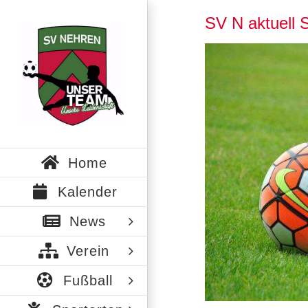
Zum
SV N aktuell
Inhalt
springen
Zeige
grösseres
Bild
Home
Kalender
News
Verein
Fußball