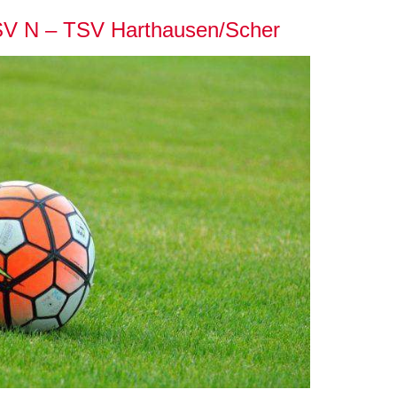
 SV N – TSV Harthausen/Scher