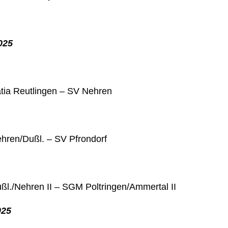
025
tia Reutlingen – SV Nehren
ren/Dußl. – SV Pfrondorf
l./Nehren II – SGM Poltringen/Ammertal II
025