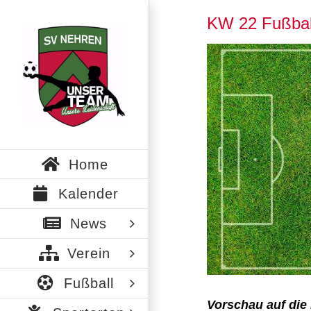
Zum
KW 22 Fußbal
Inhalt
springen
Zeige
grösseres
Bild
Home
Kalender
News
Verein
Fußball
Vorschau auf die