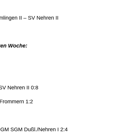
lingen II – SV Nehren II
zten Woche:
SV Nehren II 0:8
Frommern 1:2
SGM SGM Dußl./Nehren I 2:4