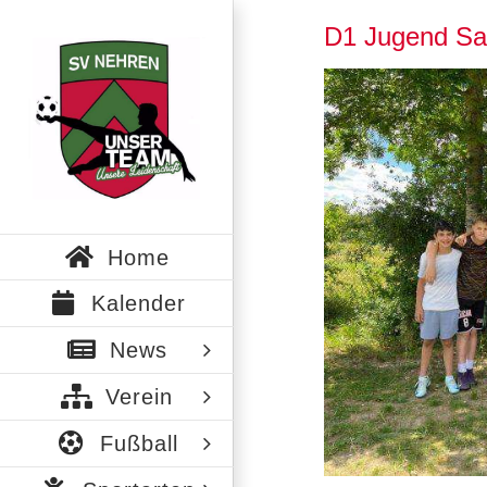
Zum
D1 Jugend Sa
Inhalt
springen
Zeige
grösseres
Bild
Home
Kalender
News
Verein
Fußball