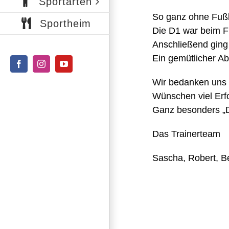
Sportarten
So ganz ohne Fußba
Sportheim
Die D1 war beim Fu
Anschließend ging 
Ein gemütlicher A
Facebook
Instagram
YouTube
Wir bedanken uns 
Wünschen viel Erf
Ganz besonders „Da
Das Trainerteam
Sascha, Robert, B