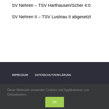
SV Nehren – TSV Harthausen/Scher 4:0
SV Nehren II – TSV Lustnau II abgesetzt
IMPRESSUM
DATENSCHUTZERKLÄRUNG
Diese Webseite verwendet Cookies und Applikationen von
Drittanbietern.
© All rights reserved. • SV Nehren
OK