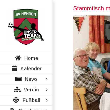
Zum
Stammtisch m
Inhalt
springen
Zeige
grösseres
Bild
Home
Kalender
News
Verein
Fußball