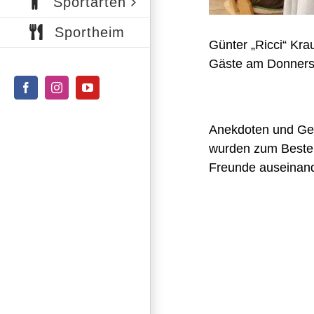
Sportarten
Sportheim
Günter „Ricci“ Kr
Gäste am Donners
Facebook
Instagram
YouTube
Anekdoten und Ges
wurden zum Beste
Freunde auseinand