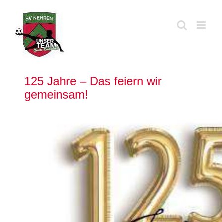
Zum
Inhalt
springen
125 Jahre – Das feiern wir
gemeinsam!
Zeige
grösseres
Bild