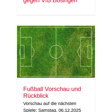
gegen VfB Bösingen
ick
Fußball
Fußball Vorschau und
Rückblick
Vorschau auf die nächsten
Spiele: Samstag, 06.12.2025