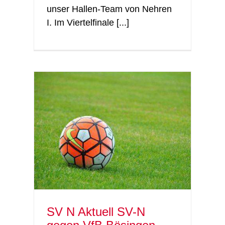
unser Hallen-Team von Nehren
I. Im Viertelfinale [...]
singen
Verein
SV N Aktuell SV-N