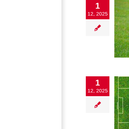
1
12, 2025
SV N Aktuell SV-N gegen VfB Bösingen
1. Mannschaft
2. Mannschaft
Fußball
Verein
1
12, 2025
Fußball Vorschau und Rückblick
1. Mannschaft
2. Mannschaft
Damen
Fußball
Jugend