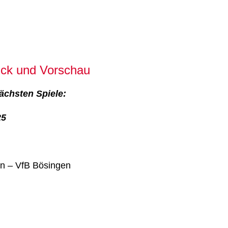
ick und Vorschau
ächsten Spiele:
25
n – VfB Bösingen