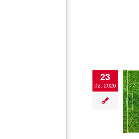
23
02, 2026
Fußball Rückblick Wintervorbereitung
und Vorschau 01.03.2026 Herren
Landesliga 3
1. Mannschaft
Fußball