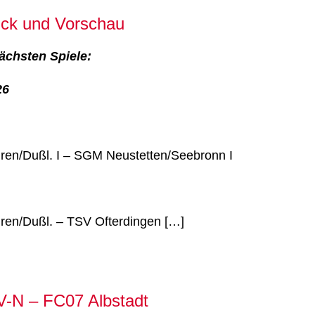
ick und Vorschau
ächsten Spiele:
26
en/Dußl. I – SGM Neustetten/Seebronn I
en/Dußl. – TSV Ofterdingen […]
V-N – FC07 Albstadt