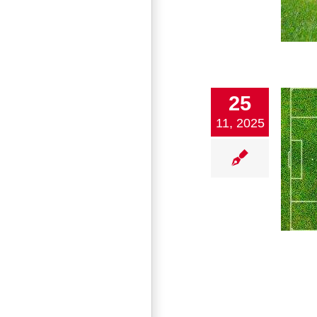
25
11, 2025
Fußball Rückblick und Vorschau
1. Mannschaft
2. Mannschaft
Damen
Fußball
Jugend