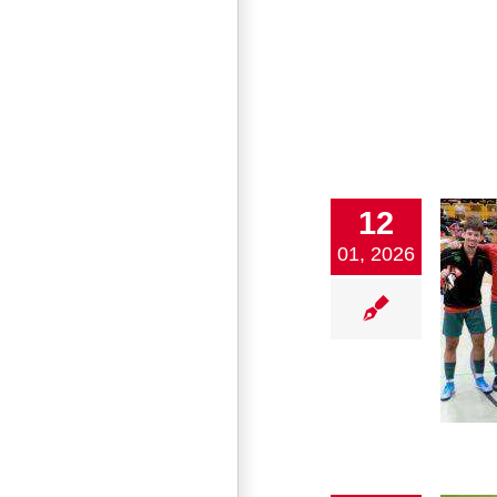
12
01, 2026
SV Nehren I gewinnt das 41. Tagblatt-
Turnier in Mössingen
1. Mannschaft
Fußball
Verein