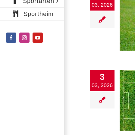
Sportarten
03, 2026
Sportheim
SV N Aktuell SV-N – FC07 Albstadt
1. Mannschaft
2. Mannschaft
Damen
Fußball
Verein
Facebook
Instagram
YouTube
3
03, 2026
Fußball Vorschau und Rückblick
1. Mannschaft
2. Mannschaft
Damen
Fußball