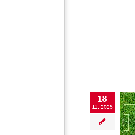
18
11, 2025
Fußball Rückblick und Vorschau
1. Mannschaft
2. Mannschaft
Damen
Fußball
Jugend