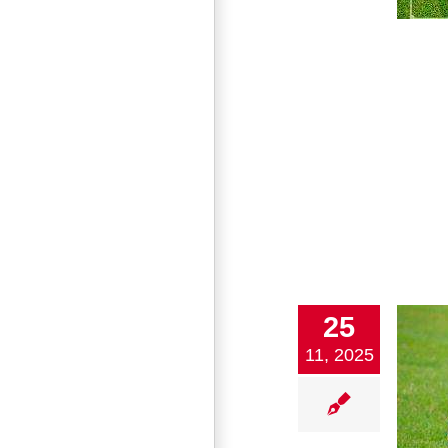
25
11, 2025
SV N Aktuell vom Sonntag, 23.11.2025
SVN – BSV -07- Schwenningen
1. Mannschaft
2. Mannschaft
Damen
Fußball
Jugend