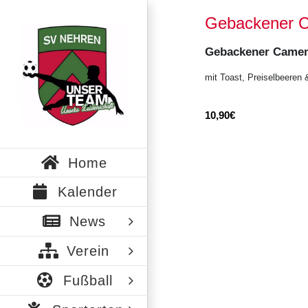
Zum
Gebackener 
Inhalt
springen
Gebackener Came
mit Toast, Preiselbeeren
10,90€
Home
Kalender
News
Verein
Fußball