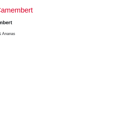
Camembert
mbert
 & Ananas