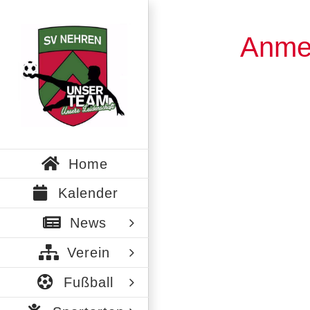
Zum
Inhalt
Anme
springen
Home
Kalender
News
Verein
Fußball