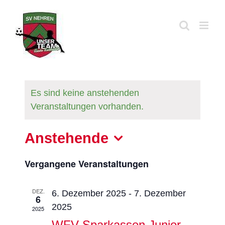
Zum
Inhalt
springen
Es sind keine anstehenden
Veranstaltungen vorhanden.
Anstehende
Datum
Vergangene Veranstaltungen
wählen.
DEZ.
6. Dezember 2025
-
7. Dezember
6
2025
2025
WFV Sparkassen Junior-