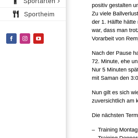
Sportarten
positiv gestalten u
Zu viele Ballverlu
Sportheim
der 1. Hälfte hätt
war, dass man trot
Vorarbeit von Rem
Facebook
Instagram
YouTube
Nach der Pause ha
72. Minute, ehe un
Nur 5 Minuten spät
mit Saman den 3:0
Nun gilt es sich w
zuversichtlich am
Die nächsten Term
– Training Montag