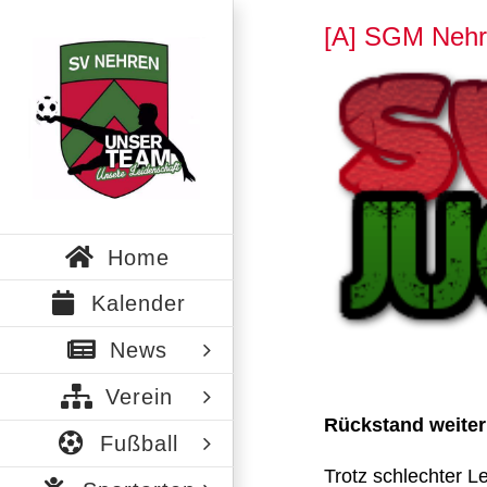
Zum
[A] SGM Nehr
Inhalt
springen
Zeige
grösseres
Bild
Home
Kalender
News
Verein
Rückstand weiter 
Fußball
Trotz schlechter L