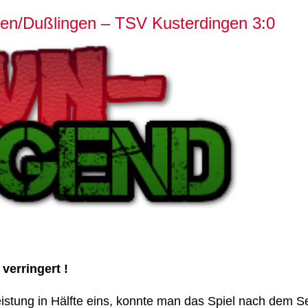
en/Dußlingen – TSV Kusterdingen 3:0
verringert !
eistung in Hälfte eins, konnte man das Spiel nach dem 