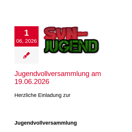
ndvollversammlung
1
am 19.06.2026
06, 2026
Fußball
Jugend
chtathletik
Tanzen
tennis
Turnen
Verein
Volleyball
Jugendvollversammlung am
19.06.2026
Herzliche Einladung zur
Jugendvollversammlung