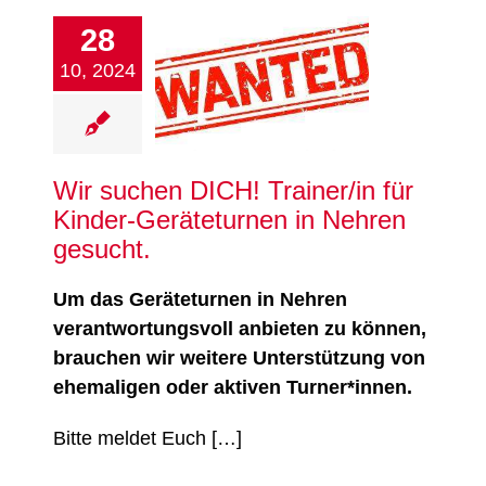
28
ir suchen DICH!
iner/in für Kinder-
10, 2024
teturnen in Nehren
gesucht.
Turnen
Wir suchen DICH! Trainer/in für
Kinder-Geräteturnen in Nehren
gesucht.
Um das Geräteturnen in Nehren
verantwortungsvoll anbieten zu können,
brauchen wir weitere Unterstützung von
ehemaligen oder aktiven Turner*innen.
Bitte meldet Euch […]