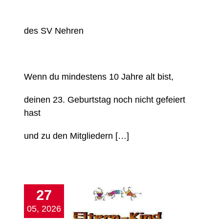
des SV Nehren
Wenn du mindestens 10 Jahre alt bist,
deinen 23. Geburtstag noch nicht gefeiert
hast
und zu den Mitgliedern […]
27
rmine Eltern-Kind
05, 2026
Turnen