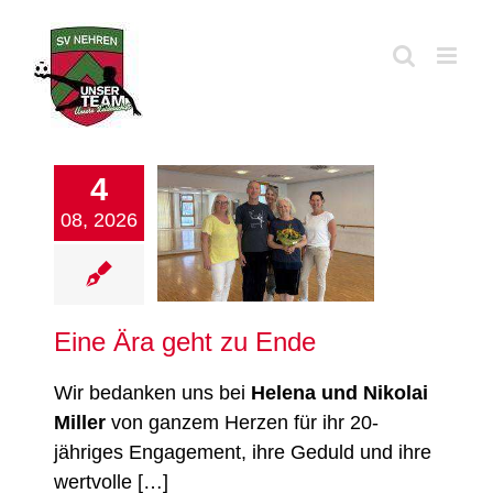
Zum
Inhalt
springen
4
08, 2026
 Ära geht zu Ende
Turnen
Verein
Eine Ära geht zu Ende
Wir bedanken uns bei
Helena und Nikolai
Miller
von ganzem Herzen für ihr 20-
jähriges Engagement, ihre Geduld und ihre
wertvolle […]