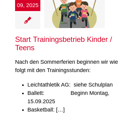
rt Trainingsbetrieb
09, 2025
Kinder / Teens
gend
Leichtathletik
Tanzen
Turnen
Start Trainingsbetrieb Kinder /
Teens
Nach den Sommerferien beginnen wir wie
folgt mit den Trainingsstunden:
Leichtathletik AG: siehe Schulplan
Ballett: Beginn Montag,
15.09.2025
Basketball: […]