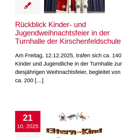
Fußball
Jugend
chtathletik
Tanzen
Turnen
Verein
Rückblick Kinder- und
Jugendweihnachtsfeier in der
Turnhalle der Kirschenfeldschule
Am Freitag, 12.12.2025, trafen sich ca. 140
Kinder und Jugendliche in der Turnhalle zur
diesjährigen Weihnachtsfeier, begleitet von
ca. 200 […]
21
tern-Kind-Turnen
10, 2025
ine bis Ende 2025