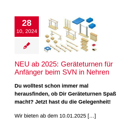
28
NEU ab 2025:
eräteturnen für
10, 2024
änger beim SVN in
Nehren
Turnen
NEU ab 2025: Geräteturnen für
Anfänger beim SVN in Nehren
Du wolltest schon immer mal
herausfinden, ob Dir Geräteturnen Spaß
macht? Jetzt hast du die Gelegenheit!
Wir bieten ab dem 10.01.2025 […]