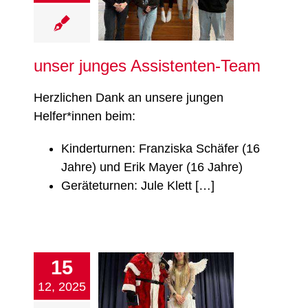
ssistenten-Team
nzen
Turnen
Verein
unser junges Assistenten-Team
Herzlichen Dank an unsere jungen
Helfer*innen beim:
Kinderturnen: Franziska Schäfer (16
Jahre) und Erik Mayer (16 Jahre)
Geräteturnen: Jule Klett […]
kblick Kinder- und
15
ndweihnachtsfeier
12, 2025
 der Turnhalle der
rschenfeldschule