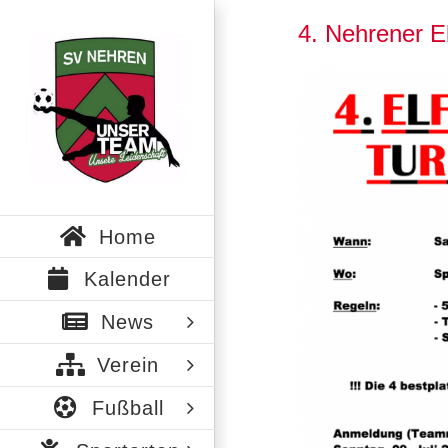
Zum
4. Nehrener El
Inhalt
springen
Zeige
grösseres
Bild
Home
Kalender
News
Verein
Fußball