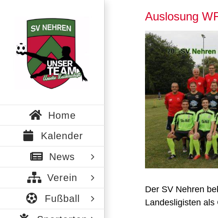
Zum
Auslosung W
Inhalt
springen
Zeige
grösseres
Bild
Home
Kalender
News
Verein
Der SV Nehren be
Fußball
Landesligisten al