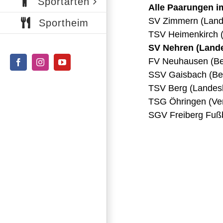
Sportarten
Alle Paarungen i
SV Zimmern (Lande
Sportheim
TSV Heimenkirch (L
SV Nehren (Lande
FV Neuhausen (Bez
Facebook
Instagram
YouTube
SSV Gaisbach (Bezi
TSV Berg (Landesli
TSG Öhringen (Ver
SGV Freiberg Fußb