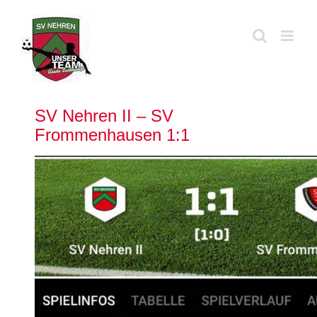
Zum
Inhalt
springen
SV Nehren II – SV
Frommenhausen 1:1
Zeige
grösseres
Bild