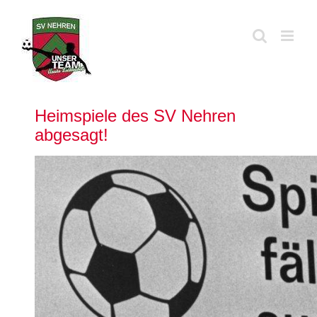
Zum
Inhalt
springen
Heimspiele des SV Nehren
abgesagt!
Zeige
grösseres
Bild