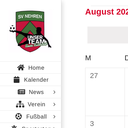
Zum
August 20
Veranst
Inhalt
springen
Datum
wählen.
M
MONTAG
Kalender
Home
von
0
27
Kalender
Veranstalt
Veranstaltu
News
Verein
Fußball
0
3