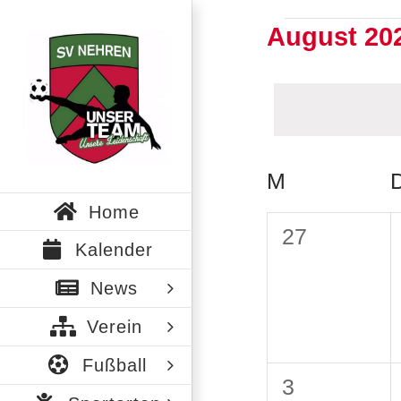
Zum
August 20
Veranst
Inhalt
springen
Datum
wählen.
M
MONTAG
Kalender
Home
von
0
27
Kalender
Veranstalt
Veranstaltu
News
Verein
Fußball
0
3