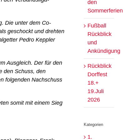
den
Sommerferien
ng. Die unter dem Co-
Fußball
 als geschockt und drehten
Rückblick
algetter Pedro Keppler
und
Ankündigung
m Ausgleich. Der für den
Rückblick
te den Schuss, den
Dorffest
den folgenden Nachschuss
18.+
19.Juli
2026
eten somit mit einem Sieg
Kategorien
1.