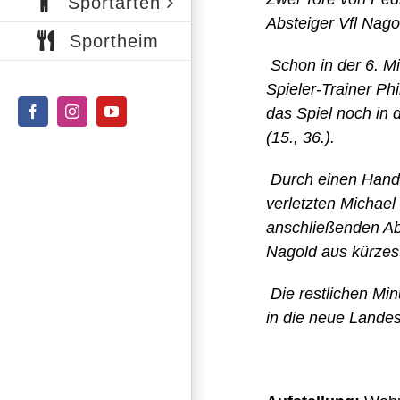
Sportarten
Absteiger Vfl Nago
Sportheim
Schon in der 6. Mi
Spieler-Trainer Ph
das Spiel noch in 
Facebook
Instagram
YouTube
(15., 36.).
Durch einen Hande
verletzten Michae
anschließenden Ab
Nagold aus kürzest
Die restlichen Min
in die neue Landes