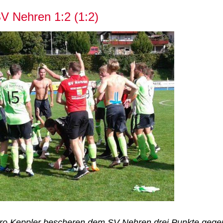
SV Nehren 1:2 (1:2)
ro Keppler bescheren dem SV Nehren drei Punkte gege