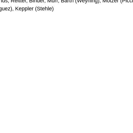
us, Reitter, Binder, Murr, Barth (Weyhing), Motzer (Picc
guez), Keppler (Stehle)