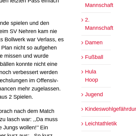
 den letzten Pass einfach
Mannschaft
2.
 Ende spielen und den
Mannschaft
 beim SV Nehren kam nie
s Bollwerk war Verlass, es
Damen
r Plan nicht so aufgehen
dee missen und wurde
Fußball
bällen konnte nicht eine
Hula
 noch verbessert werden
Hoop
echslungen im Offensiv-
Chancen mehr zugelassen.
Jugend
aus 2 Spielen.
Kindeswohlgefährdu
 sprach nach dem Match
zu lasch war: ,,Da muss
Leichtathletik
 Jungs wollen!’’ Ein
er kurz aus: ,,So kurz