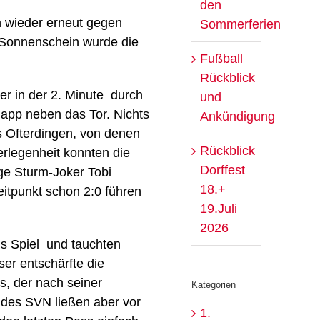
den
n wieder erneut gegen
Sommerferien
m Sonnenschein wurde die
Fußball
Rückblick
r in der 2. Minute durch
und
napp neben das Tor. Nichts
Ankündigung
s Ofterdingen, von denen
Rückblick
rlegenheit konnten die
Dorffest
ige Sturm-Joker Tobi
18.+
itpunkt schon 2:0 führen
19.Juli
2026
ns Spiel und tauchten
ser entschärfte die
s, der nach seiner
Kategorien
 des SVN ließen aber vor
1.