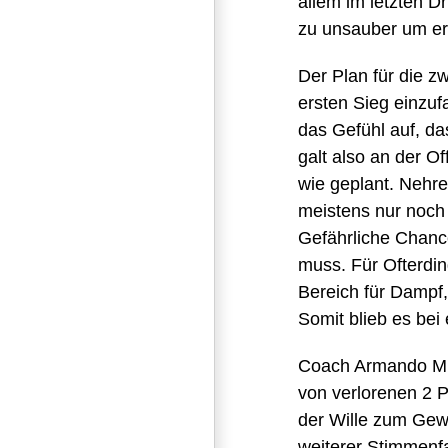
allem im letzten D
zu unsauber um ern
Der Plan für die z
ersten Sieg einzu
das Gefühl auf, da
galt also an der O
wie geplant. Nehre
meistens nur noch 
Gefährliche Chance
muss. Für Ofterdi
Bereich für Dampf
Somit blieb es bei
Coach Armando Mun
von verlorenen 2 
der Wille zum Gewi
weiterer Stimmenfa