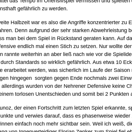
rittel das Tempo im Offensivspiel vermissen und spielten
sthaft gefährlich zu werden.
weite Halbzeit war es also die Angriffe konzentrierter zu
fahren. Denn aufgrund der sehr starken Abwehrleistung
ss man bei dem Spiel in Rückstand geraten kann. Auf da
ffensive endlich mal einen Stich zu setzen. Nur wollte de
n rannte weiterhin an aber ließ nach wie vor die Spieli
durch Standards so wirklich gefährlich. Aus etwa 10 Eck
 erarbeitet werden, was sicherlich im Laufe der Saison
ngen hingegen sorgten gegen Ende nochmals zwei Einw
, allerdings wurden von der Nehrener Defensive keine 
 einem torlosen Unentschieden und somit bei 2 Punkten 
oz, der einen Fortschritt zum letzten Spiel erkannte,
Punkte und verwies darauf, dass es phasenweise wieder 
nnen einfach noch mehr sichtbar sein. Weil ich weiß, die
ng von Innenverteidiger Florian Zenker zum Spiel fiel eh