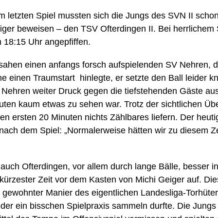
m letzten Spiel mussten sich die Jungs des SVN II scho
eiger beweisen – den TSV Ofterdingen II. Bei herrliche
m 18:15 Uhr angepfiffen.
sahen einen anfangs forsch aufspielenden SV Nehren, de
e einen Traumstart hinlegte, er setzte den Ball leider k
e Nehren weiter Druck gegen die tiefstehenden Gäste au
ten kaum etwas zu sehen war. Trotz der sichtlichen Übe
en ersten 20 Minuten nichts Zählbares liefern. Der heut
ach dem Spiel: „Normalerweise hätten wir zu diesem Ze
uch Ofterdingen, vor allem durch lange Bälle, besser i
kürzester Zeit vor dem Kasten von Michi Geiger auf. Die
n gewohnter Manier des eigentlichen Landesliga-Torhüter
der ein bisschen Spielpraxis sammeln durfte. Die Jungs