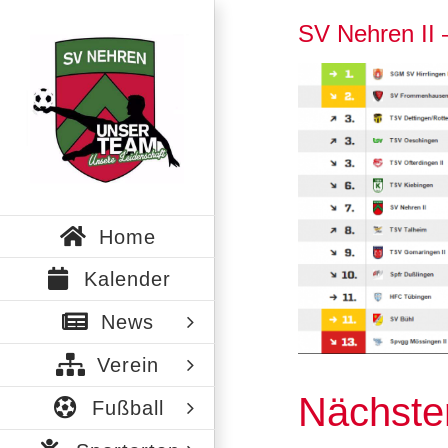
Zum
SV Nehren II 
Inhalt
springen
Zeige
grösseres
Bild
Home
Kalender
News
Verein
Nächste
Fußball