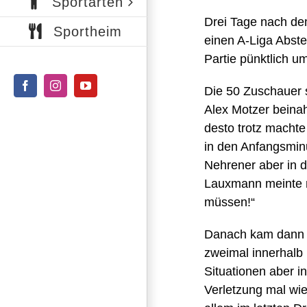
Sportarten
Drei Tage nach de
Sportheim
einen A-Liga Abst
Partie pünktlich u
Die 50 Zuschauer 
Facebook
Instagram
YouTube
Alex Motzer beinah
desto trotz macht
in den Anfangsminu
Nehrener aber in d
Lauxmann meinte n
müssen!“
Danach kam dann a
zweimal innerhalb 
Situationen aber i
Verletzung mal wie