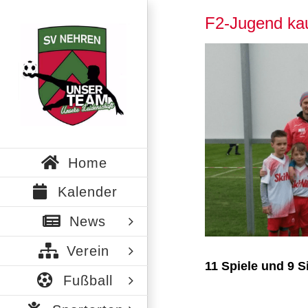
Zum
F2-Jugend k
Inhalt
springen
Zeige
grösseres
Bild
Home
Kalender
News
Verein
11 Spiele und 9 S
Fußball