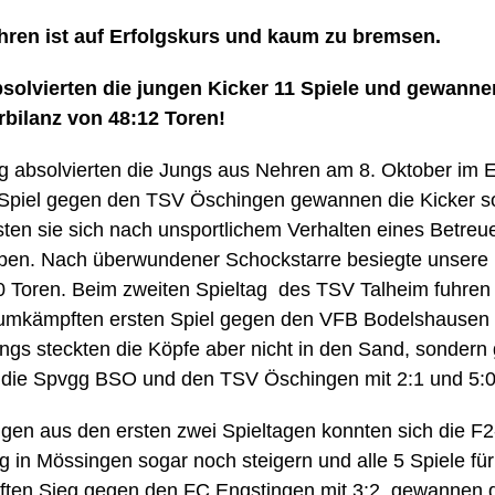
hren ist auf Erfolgskurs und kaum zu bremsen.
bsolvierten die jungen Kicker 11 Spiele und gewanne
rbilanz von 48:12 Toren!
ag absolvierten die Jungs aus Nehren am 8. Oktober im
 Spiel gegen den TSV Öschingen gewannen die Kicker so
ten sie sich nach unsportlichem Verhalten eines Betreu
ben. Nach überwundener Schockstarre besiegte unser
:0 Toren. Beim zweiten Spieltag des TSV Talheim fuhren
umkämpften ersten Spiel gegen den VFB Bodelshausen 
ungs steckten die Köpfe aber nicht in den Sand, sonder
 die Spvgg BSO und den TSV Öschingen mit 2:1 und 5:0
gen aus den ersten zwei Spieltagen konnten sich die F
ag in Mössingen sogar noch steigern und alle 5 Spiele fü
ften Sieg gegen den FC Engstingen mit 3:2, gewannen d