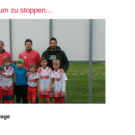
aum zu stoppen…
iege