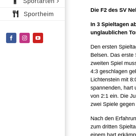
Sportarten
Die F2 des SV Ne
Sportheim
In 3 Spieltagen a
unglaublichen To
Facebook
Instagram
YouTube
Den ersten Spielt
Belsen. Das erste
zweiten Spiel muss
4:3 geschlagen ge
Lichtenstein mit 8
spannenden, hart 
von 2:1 ein. Die J
zwei Spiele gegen
Nach den Erfahrun
zum dritten Spielt
einem hart erkämp