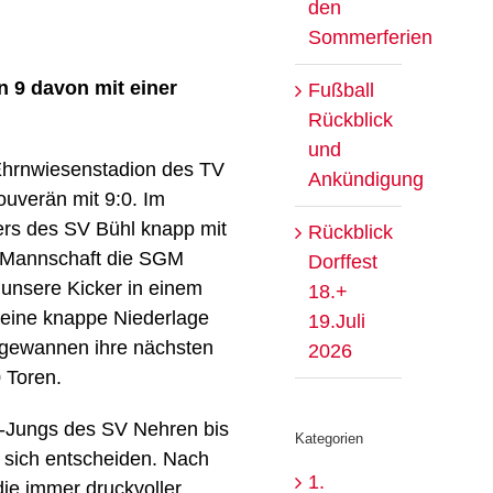
den
Sommerferien
n 9 davon mit einer
Fußball
Rückblick
und
 Ehrnwiesenstadion des TV
Ankündigung
uverän mit 9:0. Im
ers des SV Bühl knapp mit
Rückblick
e Mannschaft die SGM
Dorffest
 unsere Kicker in einem
18.+
eine knappe Niederlage
19.Juli
n gewannen ihre nächsten
2026
 Toren.
2-Jungs des SV Nehren bis
Kategorien
r sich entscheiden. Nach
1.
ie immer druckvoller