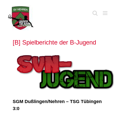
Zum
Inhalt
springen
[B] Spielberichte der B-Jugend
Zeige
grösseres
Bild
SGM Dußlingen/Nehren – TSG Tübingen
3:0